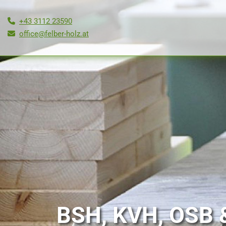
+43 3112 23590

office@felber-holz.at

BSH, KVH, OSB 